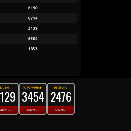
6190
8714
3139
6304
1853
DUBAI
TOTO WUHAN
HK SIANG
129
3454
2476
/8/2026
8/8/2026
8/8/2026