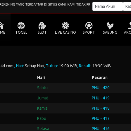
G YANG TERDAFTAR DI SITUS KAMI. KAMI TIDAK PROSESKAN DEPOSIT DARI PIHAK K
ME
TOGEL
SLOT
LIVE CASINO
SPORT
SABUNG
ARC
t4d.com
, Hari:
Setiap Hari
, Tutup:
19:00 WIB
, Result:
19:30 WIB
Hari
Pasaran
Sabtu
PHU - 420
Jumat
PHU - 419
Kamis
PHU - 418
Rabu
PHU - 417
Selasa
PHU - 416