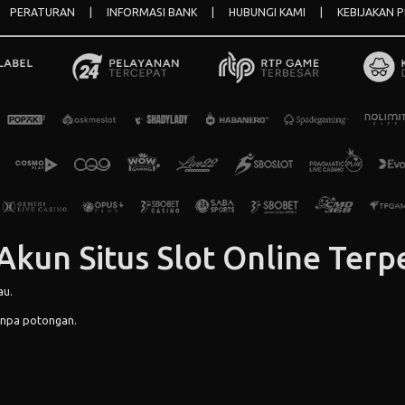
PERATURAN
|
INFORMASI BANK
|
HUBUNGI KAMI
|
KEBIJAKAN P
 Akun Situs Slot Online Terp
au.
anpa potongan.