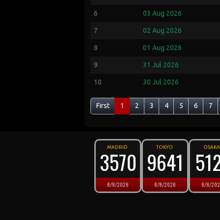
6
03 Aug 2026
7
02 Aug 2026
8
01 Aug 2026
9
31 Jul 2026
10
30 Jul 2026
First
1
2
3
4
5
6
7
MADRID
TOKYO
OSAK
3570
9641
51
8/8/2026
8/8/2026
8/8/20