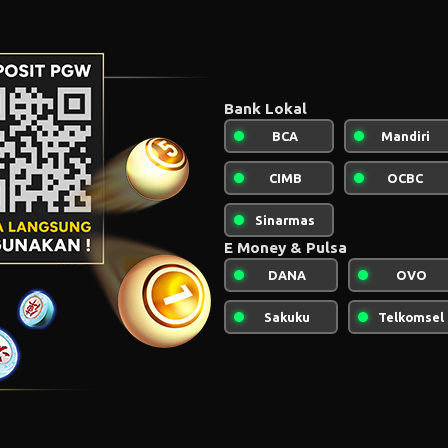
Bank Lokal
BCA
Mandiri
CIMB
OCBC
Sinarmas
E Money & Pulsa
DANA
OVO
Sakuku
Telkomsel