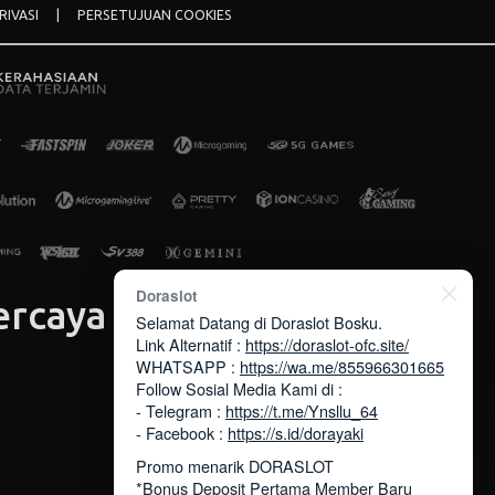
RIVASI
|
PERSETUJUAN COOKIES
Doraslot
ercaya
Selamat Datang di Doraslot Bosku.
Link Alternatif :
https://doraslot-ofc.site/
WHATSAPP :
https://wa.me/855966301665
Follow Sosial Media Kami di :
- Telegram :
https://t.me/Ynsllu_64
- Facebook :
https://s.id/dorayaki
Promo menarik DORASLOT
*Bonus Deposit Pertama Member Baru