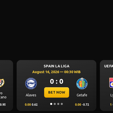
8/8/2026
IERS
UEFA CHAMPIONS LEAGUE QUALIFIERS
UEF
August 12, 2026 — 01:15 WIB
0 : 0
BET NOW
Slovan
bahce
Mjallby
Bodo
Bratislava
.87
0.5
0.83
-0.5
0.99
0.7