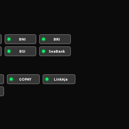
BNI
BRI
BSI
SeaBank
GOPAY
LinkAja