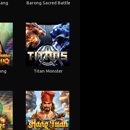
hang
Barong Sacred Battle
ung
Titan Monster