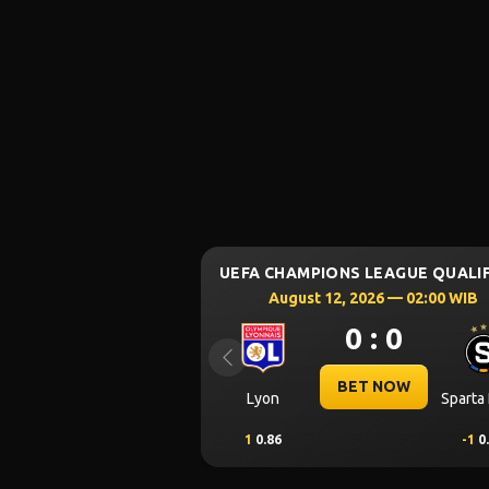
Night Bar
Fa
Fireworks
Lege
UEFA CHAMPIONS LEAGUE QUALIF
August 11, 2026 — 22:59 WIB
0 : 0
Previous
BET NOW
Union 
Bodo Glimt
Gill
0.75
0.82
-0.75