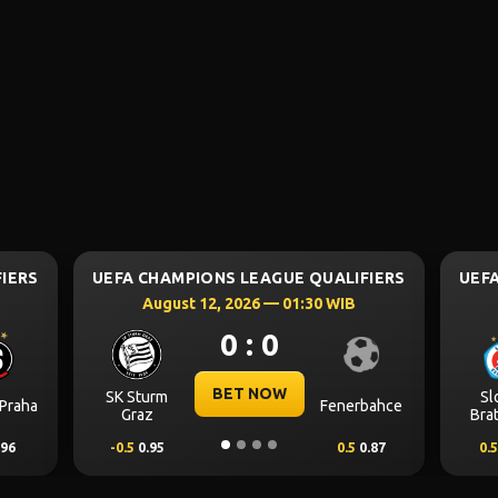
6/8/2026
te and Luck
Thor's Hammer
Secret Scroll o
nd of Easter
IERS
E-FOOTBALL F24 ELITE CLUB FRIENDLY
E-FO
Island
August 7, 2026 — 11:30 WIB
2 : 1
BET NOW
e-
Saint-
e-Lille
e-Li
Manchester
oise
City
1.00
2
0.75
0.50
-0.75
-0.74