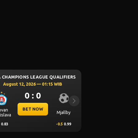
f Ninja
Wizard of Oz
OTBALL F24 ELITE CLUB FRIENDLY
August 7, 2026 — 11:45 WIB
0 : 0
Next
BET NOW
verpool
e-Feyenoord
0.64
-2
-0.88