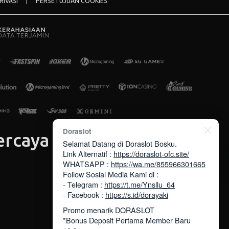
RIVASI
|
PERSETUJUAN COOKIES
Doraslot
ercaya
Selamat Datang di Doraslot Bosku.
Link Alternatif :
https://doraslot-ofc.site/
WHATSAPP :
https://wa.me/855966301665
Follow Sosial Media Kami di :
- Telegram :
https://t.me/Ynsllu_64
- Facebook :
https://s.id/dorayaki
Promo menarik DORASLOT
*Bonus Deposit Pertama Member Baru