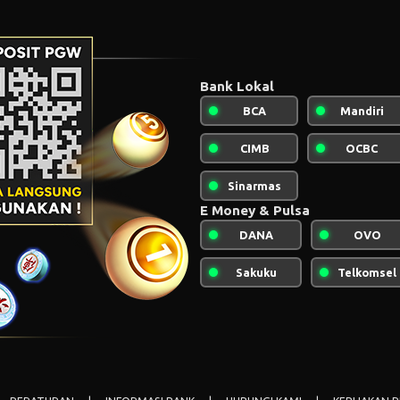
Bank Lokal
BCA
Mandiri
CIMB
OCBC
Sinarmas
E Money & Pulsa
DANA
OVO
Sakuku
Telkomsel